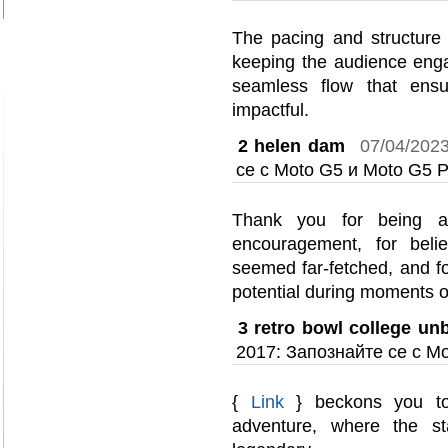
The pacing and structure 
keeping the audience engag
seamless flow that ens
impactful.
2
helen dam
07/04/202
се с Moto G5 и Moto G5 P
Thank you for being a
encouragement, for bel
seemed far-fetched, and f
potential during moments of
3
retro bowl college un
2017: Запознайте се с Mo
{
Link
} beckons you to 
adventure, where the s