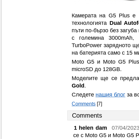
Камерата на G5 Plus е
технологията
Dual Autof
пъти по-бързо без загуба
с големина 3000mAh, 
TurboPower зарядното ще
на батерията само с 15 
Moto G5 и Moto G5 Plus
microSD до 128GB.
Моделите ще се предла
Gold
.
Следете
нашия блог
за в
Comments
[7]
Comments
1
helen dam
07/04/202
се с Moto G5 и Moto G5 P