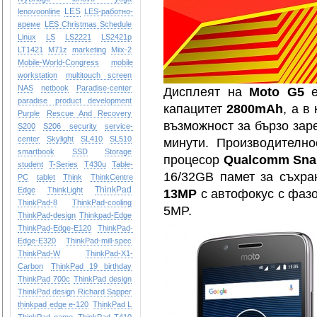
LES
lenovoonline
LES-работно-
време
LES Christmas Schedule
Linux
LS
LS2221
LS2421p
LT1421
M71z
marketing
Miix-2
Mobile-World-Congress
mobile
workstation
multitouch screen
NAS
netbook
Paradise-center
Дисплеят на
Moto G5
е
paradise
product development
капацитет
2800mAh
, а в
Purple
Rescue And Recovery
възможност за бързо зар
S200
S206
security
service-
center
Skylight
SL410
SL510
минути. Производително
smartbook
SSD
Storage
процесор
Qualcomm Sna
student
T-Series
T430u
Table-
16/32GB памет за съхра
PC
tablet
Think
ThinkCentre
ThinkPad
Edge
ThinkLight
13MP
с автофокус с фазо
ThinkPad-8
ThinkPad-cooling
5MP.
ThinkPad-design
Thinkpad-Edge
ThinkPad-Edge-E120
ThinkPad-
Edge-E320
ThinkPad-mill-spec
ThinkPad-W
ThinkPad-X1-
Carbon
ThinkPad 19 birthday
ThinkPad 700c
ThinkPad design
ThinkPad design Richard Sapper
thinkpad edge e-120
ThinkPad L