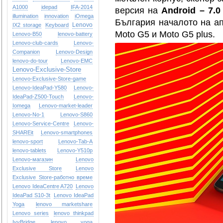
A1000
idepad
IFA-2014
версия на
Android – 7.0
illumination
innovation
iOmega
България началото на а
Lenovo
IX2 storage
Keyboard
Moto G5 и Moto G5 plus.
Lenovo-B50
lenovo-battery
Lenovo-club-cards
Lenovo-
Companion
Lenovo-Design
lenovo-do-tour
Lenovo-EMC
Lenovo-Exclusive-Store
Lenovo-Exclusive-Store-game
Lenovo-IdeaPad-Y580
Lenovo-
IdeaPad-Z500-Touch
Lenovo-
Iomega
Lenovo-market-leader
Lenovo-No-1
Lenovo-S860
Lenovo-Service-Centre
Lenovo-
SHAREit
Lenovo-smartphones
lenovo-sport
Lenovo-Tab-A
lenovo-tablets
Lenovo-Y510p
Lenovo-магазин
Lenovo
Exclusive Store
Lenovo
Exclusive Store-работно време
Lenovo IdeaCentre A720
Lenovo
IdeaPad S10-3t
Lenovo IdeaPad
Yoga
lenovo marketshare
Lenovo series
lenovo thinkpad
IvyBridge
lenovo yoga