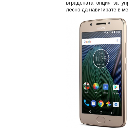
вградената опция за уп
лесно да навигирате в м