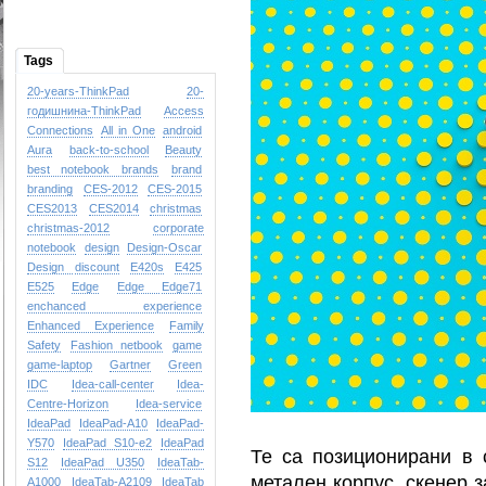
Tags
20-years-ThinkPad
20-
годишнина-ThinkPad
Access
Connections
All in One
android
Aura
back-to-school
Beauty
best notebook brands
brand
branding
CES-2012
CES-2015
CES2013
CES2014
christmas
christmas-2012
corporate
notebook
design
Design-Oscar
Design
discount
E420s
E425
E525
Edge
Edge
Edge71
enchanced experience
Enhanced Experience
Family
Safety
Fashion netbook
game
game-laptop
Gartner
Green
IDC
Idea-call-center
Idea-
Centre-Horizon
Idea-service
IdeaPad
IdeaPad-A10
IdeaPad-
Y570
IdeaPad S10-e2
IdeaPad
Те са позиционирани в 
S12
IdeaPad U350
IdeaTab-
метален корпус, скенер з
A1000
IdeaTab-A2109
IdeaTab