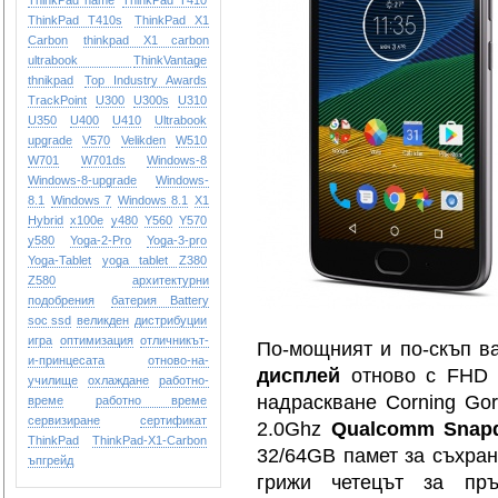
ThinkPad name
ThinkPad T410
ThinkPad T410s
ThinkPad X1
Carbon
thinkpad X1 carbon
ultrabook
ThinkVantage
thnikpad
Top Industry Awards
TrackPoint
U300
U300s
U310
U350
U400
U410
Ultrabook
upgrade
V570
Velikden
W510
W701
W701ds
Windows-8
Windows-8-upgrade
Windows-
8.1
Windows 7
Windows 8.1
X1
Hybrid
x100e
y480
Y560
Y570
y580
Yoga-2-Pro
Yoga-3-pro
Yoga-Tablet
yoga tablet
Z380
Z580
архитектурни
подобрения
батерия Battery
soc ssd
великден
дистрибуции
игра
оптимизация
отличникът-
По-мощният и по-скъп в
и-принцесата
отново-на-
дисплей
отново с FHD р
училище
охлаждане
работно-
надраскване Corning Gor
време
работно време
сервизиране
сертификат
2.0Ghz
Qualcomm Snapd
ТhinkPad
ТhinkPad-X1-Carbon
32/64GB памет за съхран
ъпгрейд
грижи четецът за пръ