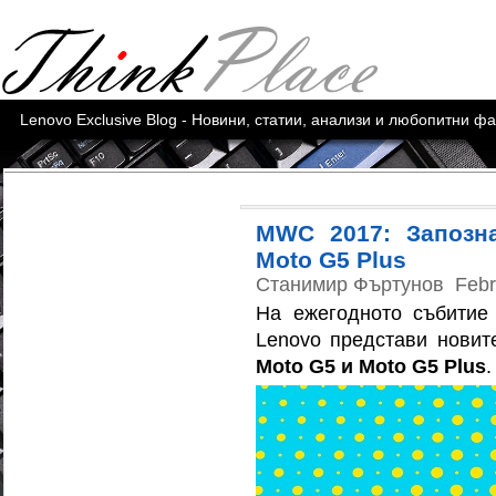
Lenovo Exclusive Blog - Новини, статии, анализи и любопитни ф
MWC 2017: Запозн
Moto G5 Plus
Станимир Фъртунов
Febr
На ежегодното събити
Lenovo представи новит
Moto G5 и Moto G5 Plus
.