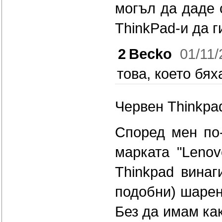
могъл да даде 
ThinkPad-и да г
2
Becko
01/11
това, което бях
Червен Thinkpad
Според мен по
марката "Lenov
Thinkpad винаг
подобни) шарен
Без да имам ка