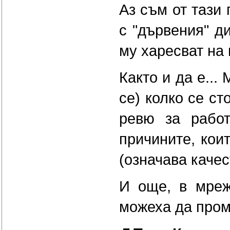
Аз съм от тази 
с "дървения" ди
му харесват на 
Както и да е...
се) колко се с
ревю за работ
причините, кои
(означава качест
И още, в мреж
можеха да пром