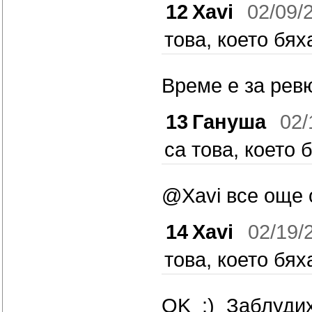
12
Xavi
02/09/
това, което бях
Време е за ревю
13
Гануша
02/
са това, което 
@Xavi все още 
14
Xavi
02/19/
това, което бях
OK :) Заблуди