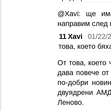
@Xavi: ще им
направим след 
11
Xavi
01/22/
това, което бях
От това, което 
дава повече от
по-добри нови
двуядрени АМД
Леново.