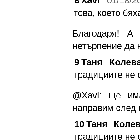
8
Xavi
01/18/2
това, което бях
Благодаря! А
нетърпение да 
9
Таня Колев
традициите не с
@Xavi: ще им
направим след 
10
Таня Коле
традициите не с