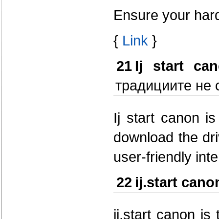
Ensure your har
{
Link
}
21
Ij start ca
традициите не с
Ij start canon i
download the dri
user-friendly inte
22
ij.start cano
ij.start canon is