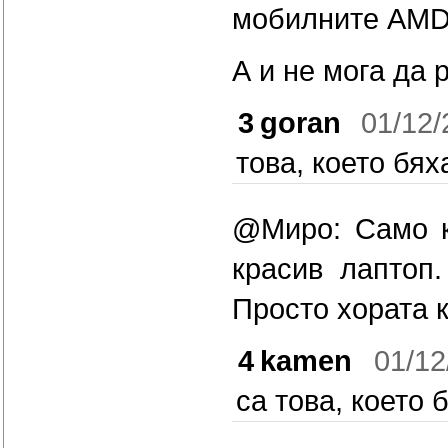
мобилните AMD
А и не мога да 
3
goran
01/12/
това, което бях
@Миро: Само к
красив лаптоп.
Просто хората к
4
kamen
01/12
са това, което 