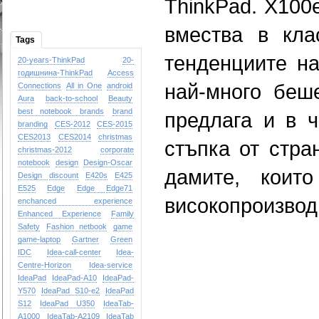
ThinkPad. Х100
вмества в кла
Tags
тенденциите на
20-years-ThinkPad
20-
годишнина-ThinkPad
Access
най-много беш
Connections
All in One
android
Aura
back-to-school
Beauty
best notebook brands
brand
предлага и в ч
branding
CES-2012
CES-2015
CES2013
CES2014
christmas
стъпка от стра
christmas-2012
corporate
notebook
design
Design-Oscar
дамите, коит
Design
discount
E420s
E425
E525
Edge
Edge
Edge71
високопроизвод
enchanced experience
Enhanced Experience
Family
Safety
Fashion netbook
game
game-laptop
Gartner
Green
IDC
Idea-call-center
Idea-
Centre-Horizon
Idea-service
IdeaPad
IdeaPad-A10
IdeaPad-
Y570
IdeaPad S10-e2
IdeaPad
S12
IdeaPad U350
IdeaTab-
A1000
IdeaTab-A2109
IdeaTab