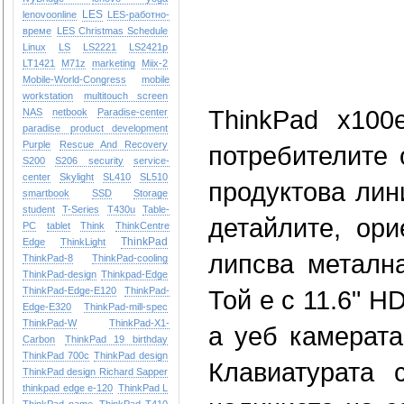
LES
lenovoonline
LES-работно-
време
LES Christmas Schedule
Linux
LS
LS2221
LS2421p
LT1421
M71z
marketing
Miix-2
Mobile-World-Congress
mobile
workstation
multitouch screen
ТhinkPad x100
NAS
netbook
Paradise-center
paradise
product development
Purple
Rescue And Recovery
потребителите 
S200
S206
security
service-
center
Skylight
SL410
SL510
продуктова лин
smartbook
SSD
Storage
student
T-Series
T430u
Table-
детайлите, ори
PC
tablet
Think
ThinkCentre
ThinkPad
Edge
ThinkLight
липсва метална
ThinkPad-8
ThinkPad-cooling
ThinkPad-design
Thinkpad-Edge
ThinkPad-Edge-E120
ThinkPad-
Той е с 11.6" H
Edge-E320
ThinkPad-mill-spec
ThinkPad-W
ThinkPad-X1-
а уеб камерата
Carbon
ThinkPad 19 birthday
ThinkPad 700c
ThinkPad design
Клавиатурата
ThinkPad design Richard Sapper
thinkpad edge e-120
ThinkPad L