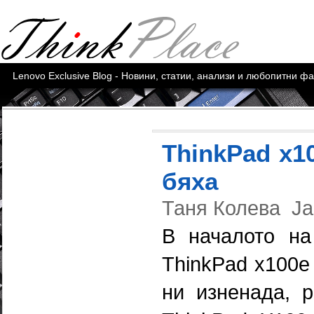
Lenovo Exclusive Blog - Новини, статии, анализи и любопитни ф
ThinkPad x1
бяха
Таня Колева
Ja
В началото на
ThinkPad x100e
ни изненада, р