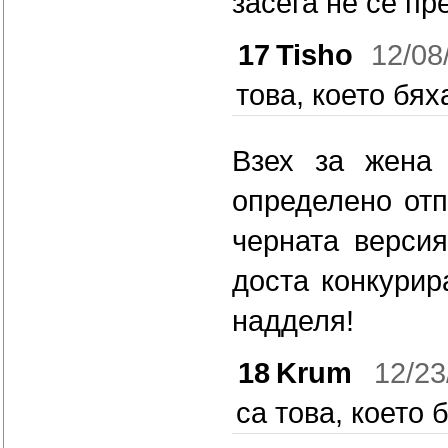
засега не се пр
17
Tisho
12/08
това, което бях
Взех за жена 
определено отп
черната верси
доста конкурир
надделя!
18
Krum
12/23
са това, което 