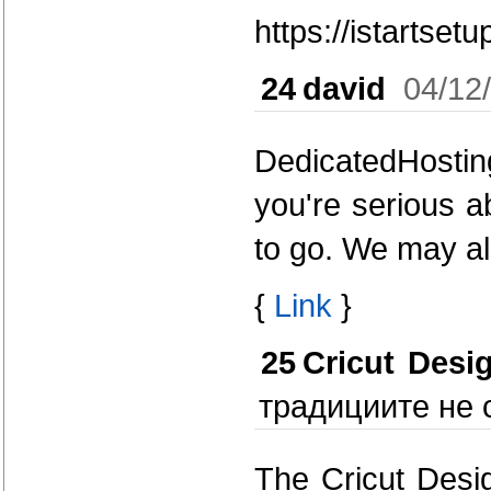
https://istartset
24
david
04/12
DedicatedHosting
you're serious a
to go. We may al
{
Link
}
25
Cricut Desi
традициите не с
The Cricut Desig