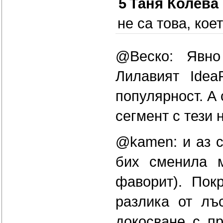
5
Таня Колева
не са това, кое
@Веско: Явно
Лилавият Ide
популярност. А
сегмент с тези 
@kamen: и аз с
бих сменила м
фаворит). Пок
разлика от лъ
докосване с пр