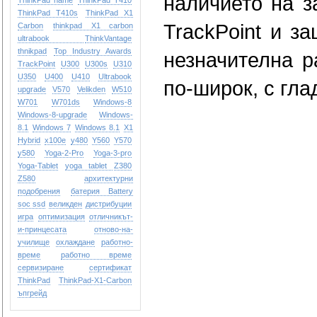
наличието на з
ThinkPad name
ThinkPad T410
ThinkPad T410s
ThinkPad X1
TrackPoint и з
Carbon
thinkpad X1 carbon
ultrabook
ThinkVantage
thnikpad
Top Industry Awards
незначителна р
TrackPoint
U300
U300s
U310
U350
U400
U410
Ultrabook
по-широк, с гла
upgrade
V570
Velikden
W510
W701
W701ds
Windows-8
Windows-8-upgrade
Windows-
8.1
Windows 7
Windows 8.1
X1
Hybrid
x100e
y480
Y560
Y570
y580
Yoga-2-Pro
Yoga-3-pro
Yoga-Tablet
yoga tablet
Z380
Z580
архитектурни
подобрения
батерия Battery
soc ssd
великден
дистрибуции
игра
оптимизация
отличникът-
и-принцесата
отново-на-
училище
охлаждане
работно-
време
работно време
сервизиране
сертификат
ТhinkPad
ТhinkPad-X1-Carbon
ъпгрейд