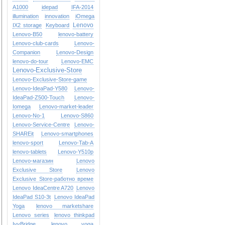
A1000
idepad
IFA-2014
illumination
innovation
iOmega
Lenovo
IX2 storage
Keyboard
Lenovo-B50
lenovo-battery
Lenovo-club-cards
Lenovo-
Companion
Lenovo-Design
lenovo-do-tour
Lenovo-EMC
Lenovo-Exclusive-Store
Lenovo-Exclusive-Store-game
Lenovo-IdeaPad-Y580
Lenovo-
IdeaPad-Z500-Touch
Lenovo-
Iomega
Lenovo-market-leader
Lenovo-No-1
Lenovo-S860
Lenovo-Service-Centre
Lenovo-
SHAREit
Lenovo-smartphones
lenovo-sport
Lenovo-Tab-A
lenovo-tablets
Lenovo-Y510p
Lenovo-магазин
Lenovo
Exclusive Store
Lenovo
Exclusive Store-работно време
Lenovo IdeaCentre A720
Lenovo
IdeaPad S10-3t
Lenovo IdeaPad
Yoga
lenovo marketshare
Lenovo series
lenovo thinkpad
IvyBridge
lenovo yoga