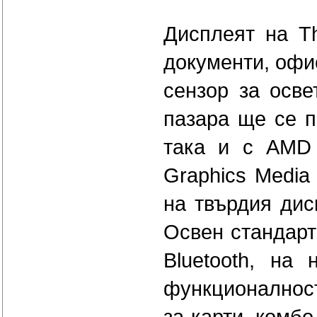
Дисплеят на Th
документи, офис
сензор за осве
пазара ще се п
така и с AMD 
Graphics Media
на твърдия дис
Освен стандартн
Bluetooth, н
функционалност
за карти, комбо