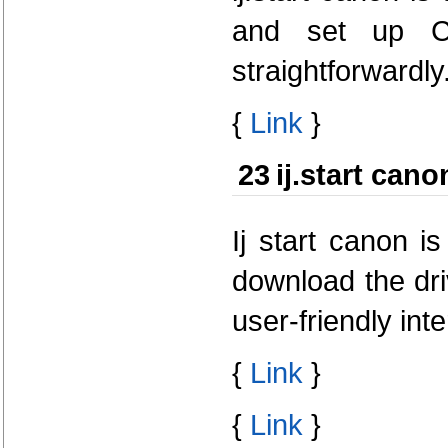
and set up Ca
straightforwardly
{
Link
}
23
ij.start cano
Ij start canon i
download the dri
user-friendly inte
{
Link
}
{
Link
}