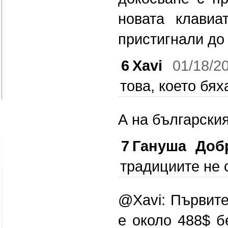
новата клави
пристигнали до 
6
Xavi
01/18/2
това, което бях
А на българския
7
Гануша Доб
традициите не с
@Xavi: Първите
е около 488$ б