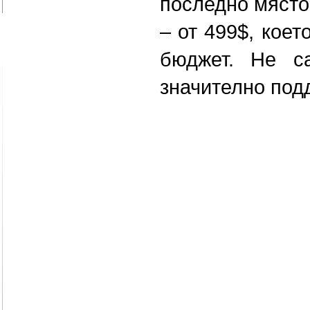
последно място
– от 499$, коет
бюджет. Не са
значително подд