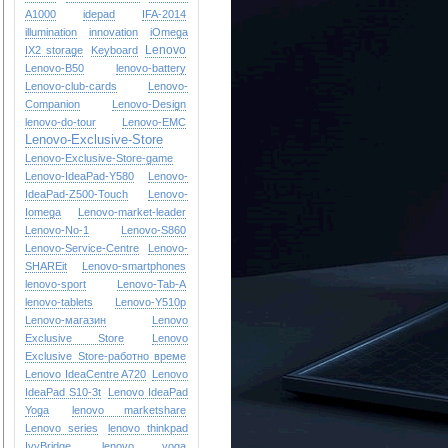
A1000
idepad
IFA-2014
illumination
innovation
iOmega
Lenovo
IX2 storage
Keyboard
Lenovo-B50
lenovo-battery
Lenovo-club-cards
Lenovo-
Companion
Lenovo-Design
lenovo-do-tour
Lenovo-EMC
Lenovo-Exclusive-Store
Lenovo-Exclusive-Store-game
Lenovo-IdeaPad-Y580
Lenovo-
IdeaPad-Z500-Touch
Lenovo-
Iomega
Lenovo-market-leader
Lenovo-No-1
Lenovo-S860
Lenovo-Service-Centre
Lenovo-
SHAREit
Lenovo-smartphones
lenovo-sport
Lenovo-Tab-A
lenovo-tablets
Lenovo-Y510p
Lenovo-магазин
Lenovo
Exclusive Store
Lenovo
Exclusive Store-работно време
Lenovo IdeaCentre A720
Lenovo
IdeaPad S10-3t
Lenovo IdeaPad
Yoga
lenovo marketshare
Lenovo series
lenovo thinkpad
IvyBridge
lenovo yoga