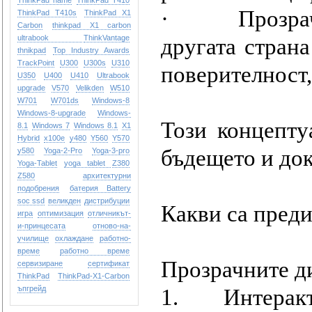
ThinkPad name
ThinkPad T410
·
Прозра
ThinkPad T410s
ThinkPad X1
Carbon
thinkpad X1 carbon
ultrabook
ThinkVantage
другата страна
thnikpad
Top Industry Awards
TrackPoint
U300
U300s
U310
поверителност,
U350
U400
U410
Ultrabook
upgrade
V570
Velikden
W510
W701
W701ds
Windows-8
Windows-8-upgrade
Windows-
Този концепту
8.1
Windows 7
Windows 8.1
X1
Hybrid
x100e
y480
Y560
Y570
бъдещето и док
y580
Yoga-2-Pro
Yoga-3-pro
Yoga-Tablet
yoga tablet
Z380
Z580
архитектурни
подобрения
батерия Battery
soc ssd
великден
дистрибуции
Какви са преди
игра
оптимизация
отличникът-
и-принцесата
отново-на-
училище
охлаждане
работно-
време
работно време
Прозрачните д
сервизиране
сертификат
ТhinkPad
ТhinkPad-X1-Carbon
ъпгрейд
1. Интерактив