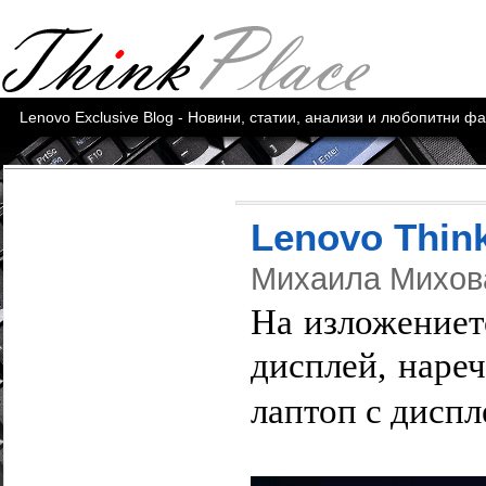
Lenovo Exclusive Blog - Новини, статии, анализи и любопитни ф
Lenovo Think
Михаила Михо
На изложениет
дисплей, нареч
лаптоп с диспл