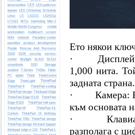
LES
lenovoonline
LES-работно-
време
LES Christmas Schedule
Linux
LS
LS2221
LS2421p
LT1421
M71z
marketing
Miix-2
Mobile-World-Congress
mobile
workstation
multitouch screen
NAS
netbook
Paradise-center
paradise
product development
Ето някои ключ
Purple
Rescue And Recovery
S200
S206
security
service-
·
Дисплей:
center
Skylight
SL410
SL510
smartbook
SSD
Storage
1,000 нита. То
student
T-Series
T430u
Table-
PC
tablet
Think
ThinkCentre
задната страна.
ThinkPad
Edge
ThinkLight
ThinkPad-8
ThinkPad-cooling
·
Камера: 
ThinkPad-design
Thinkpad-Edge
ThinkPad-Edge-E120
ThinkPad-
Edge-E320
ThinkPad-mill-spec
към основата н
ThinkPad-W
ThinkPad-X1-
Carbon
ThinkPad 19 birthday
·
Клавиа
ThinkPad 700c
ThinkPad design
ThinkPad design Richard Sapper
разполага с ци
thinkpad edge e-120
ThinkPad L