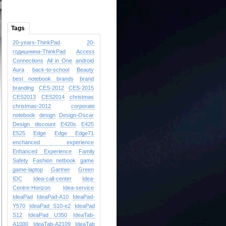
Tags
20-years-ThinkPad
20-
годишнина-ThinkPad
Access
Connections
All in One
android
Aura
back-to-school
Beauty
best notebook brands
brand
branding
CES-2012
CES-2015
CES2013
CES2014
christmas
christmas-2012
corporate
notebook
design
Design-Oscar
Design
discount
E420s
E425
E525
Edge
Edge
Edge71
enchanced experience
Enhanced Experience
Family
Safety
Fashion netbook
game
game-laptop
Gartner
Green
IDC
Idea-call-center
Idea-
Centre-Horizon
Idea-service
IdeaPad
IdeaPad-A10
IdeaPad-
Y570
IdeaPad S10-e2
IdeaPad
S12
IdeaPad U350
IdeaTab-
A1000
IdeaTab-A2109
IdeaTab